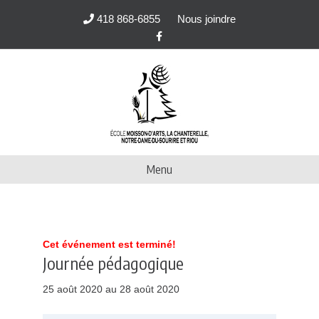
418 868-6855
Nous joindre
F
a
c
e
b
o
o
k
Menu
Cet événement est terminé!
Journée pédagogique
25 août 2020 au 28 août 2020